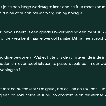
 dat je na een lange werkdag telkens een halfuur moet zoeken
d is en of er een parkeervergunning nodig is.
ijbewijs heeft, is een goede OV-verbinding een must. Kijk o
 onderweg bent naar je werk of familie. Dit kan een groot v
e huidige bewoners. Wat echt telt, is de ruimte en de indeli
jkheden om eventueel iets aan te passen, zoals een muur we
woning zelf.
et met de buitenkant? De gevel, het dak en de kozijnen kun
eeg een bouwkundige keuring. Zo voorkom je onverwachte k